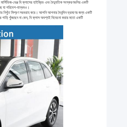
ার্সিডিজ-বেঞ্জ বি ক্লাসের হাইব্রিড এবং বৈদ্যুতিক সংস্করণগুলির একটি
েছে যা পরিবেশ-বান্ধবও।
দক্ষতার নিখুঁত মিশ্রণ সরবরাহ করে। আপনি আপনার দৈনন্দিন ভ্রমণের জন্য একটি
ীর গাড়ি খুঁজছেন না কেন, বি ক্লাস অবশ্যই বিবেচনা করার মতো একটি