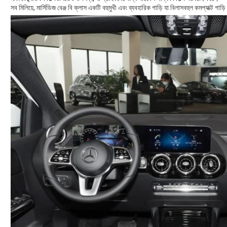
সব মিলিয়ে, মার্সিডিজ বেঞ্জ বি ক্লাস একটি বহুমুখী এবং ব্যবহারিক গাড়ি যা বিলাসবহুল কমপ্যাক্ট গাড