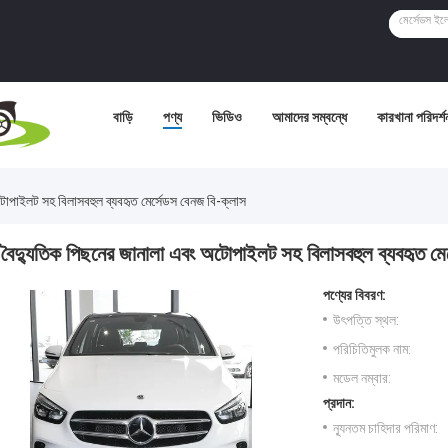
বাড়ি
পণ্য
ভিডিও
আমাদের সম্বন্ধে
কারখানা পরিদর্শ
টোপাইলট সহ বিলাসবহুল ব্যবহৃত মের্সেডস বেনজ বি-ক্লাস
বৈদ্যুতিক পিছনের জানালা এবং অটোপাইলট সহ বিলাসবহুল ব্যবহৃত মে
পণ্যের বিবরণ:
উৎপত্তি স্থল:
পরিচিতিমুলক নাম:
মডেল নম্বার:
প্রদান:
ন্যূনতম চাহিদার পরিমাণ: