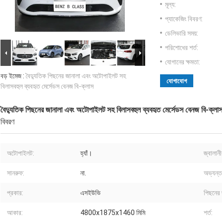
মূল্য:
প্যাকেজিং বিবরণ:
ডেলিভারি সময়:
পরিশোধের শর্ত:
যোগানের ক্ষমতা:
বড় ইমেজ :
বৈদ্যুতিক পিছনের জানালা এবং অটোপাইলট সহ
যোগাযোগ
বিলাসবহুল ব্যবহৃত মের্সেডস বেনজ বি-ক্লাস
বৈদ্যুতিক পিছনের জানালা এবং অটোপাইলট সহ বিলাসবহুল ব্যবহৃত মের্সেডস বেনজ বি-ক্লা
বিবরণ
অটোপাইলট:
হ্যাঁ।
জ্বালান
সানরুফ:
না.
অভ্যন্ত
প্রকার:
এসইউভি
পিছনের 
আকার:
4800x1875x1460 মিমি
শর্ত: