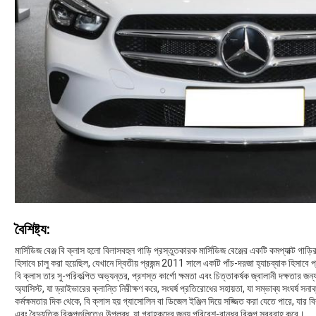
বৈশিষ্ট্য:
মার্সিডিজ বেঞ্জ বি ক্লাস হলো বিলাসবহুল গাড়ি প্রস্তুতকারক মার্সিডিজ বেঞ্জের একটি কমপ্যাক্ট 
হিসাবে চালু করা হয়েছিল, যেখানে দ্বিতীয় প্রজন্ম 2011 সালে একটি পাঁচ-দরজা হ্যাচব্যাক হিসাবে
বি ক্লাস তার সু-পরিকল্পিত অভ্যন্তর, প্রশস্ত কার্গো ক্ষমতা এবং চিত্তাকর্ষক জ্বালানী দক্ষতার জ
অ্যাসিস্ট, যা ড্রাইভারের ক্লান্তি নিরীক্ষণ করে, সংঘর্ষ প্রতিরোধের সহায়তা, যা সম্ভাব্য সংঘর্ষ
কর্মক্ষমতার দিক থেকে, বি ক্লাস হয় গ্যাসোলিন বা ডিজেল ইঞ্জিন দিয়ে সজ্জিত করা যেতে পারে, যার
এবং বৈদ্যুতিক বিকল্পগুলিতেও উপলব্ধ, যা গ্রাহকদের জন্য পরিবেশ-বান্ধব বিকল্প সরবরাহ করে।