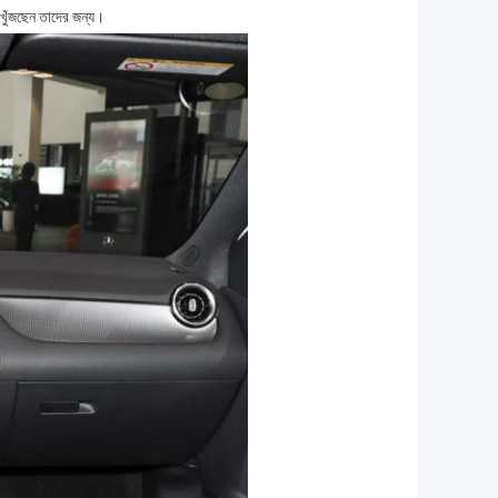
়ি খুঁজছেন তাদের জন্য।