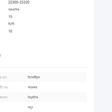
22300-25320
স্বাভাবিক
15
টি/টি
10
স
ীর ধরণ:
ইলেকট্রিক
রীণ রঙ:
অন্ধকার
জানালা:
বৈদ্যুতিক
নতুন