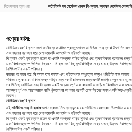
বিশেষভাবে তুলে ধরা:
অটোপিলট সহ মের্সেডস বেনজ বি-ক্লাস
,
ব্যবহৃত মের্সেডস বেনজ ব
পণ্যের বর্ণনা:
মার্সিডিজ বেঞ্জ বি ক্লাস হলো জার্মান স্বয়ংচালিত প্রস্তুতকারক মার্সিডিজ-বেঞ্জ দ্বারা উৎপাদিত
এবং বছরের পর বছর ধরে বেশ কয়েকটি আপডেট ও পরিবর্তন হয়েছে।
বি ক্লাস একটি হ্যাচব্যাক মডেল যা একটি কমপ্যাক্ট গাড়ির সুবিধা এবং ব্যবহারিকতা প্রদানের জন্য ডি
এবং বিলাসবহুল স্পর্শগুলিও বিদ্যমান। বি ক্লাসের কিছু মূল বৈশিষ্ট্যের মধ্যে রয়েছে উন্নত নিরাপত্ত
বৈশিষ্ট্যগুলির একটি পরিসর।
বছরের পর বছর ধরে, বি ক্লাস তার দক্ষতা এবং পরিবেশগত বন্ধুত্বের জন্যও পরিচিতি লাভ করেছে। ম
পরিসর চালু করেছে, যা বিলাসবহুল গাড়ির সন্ধানকারী চালকদের জন্য একটি জনপ্রিয় পছন্দ করে তুল
সব মিলিয়ে, মার্সিডিজ-বেঞ্জ বি ক্লাস একটি আড়ম্বরপূর্ণ এবং ব্যবহারিক গাড়ি যা বিলাসিতা এবং 
আড়ম্বরপূর্ণ এবং আরামদায়ক গাড়ি খুঁজছেন বা আপনার পরবর্তী রোড ট্রিপের জন্য একটি উচ্চ-শ্রেণ
মডেল।
মার্সিডিজ বেঞ্জ বি ক্লাস
এই
মার্সিডিজ বেঞ্জ বি ক্লাস
জার্মান স্বয়ংচালিত প্রস্তুতকারক মার্সিডিজ-বেঞ্জ দ্বারা উৎপাদিত এ
এবং বছরের পর বছর ধরে বেশ কয়েকটি আপডেট ও পরিবর্তন হয়েছে।
বি ক্লাস একটি হ্যাচব্যাক মডেল যা একটি কমপ্যাক্ট গাড়ির সুবিধা এবং ব্যবহারিকতা প্রদানের জন্য ডি
এবং বিলাসবহুল স্পর্শগুলিও বিদ্যমান। বি ক্লাসের কিছু মূল বৈশিষ্ট্যের মধ্যে রয়েছে উন্নত নিরাপত্ত
বৈশিষ্ট্যগুলির একটি পরিসর।