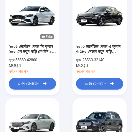
২০২৫ মের্সেডস বেনজ সি ক্লাস
২০২৫ মার্সেডিজ বেনজ এ ক্লাস
২০০ এল নতুন গাড়ি স্পোর্টস ১.৫
এ ১৮০ সেডান নতুন গাড়ি
টন পেট্রল সেডান যানবাহন
স্বয়ংক্রিয় সেলুন গ্যাস পেট্রল
মূল্য:
33650-42860
মূল্য:
23560-32140
যানবাহন
MOQ:
1
MOQ:
1
সর্বশেষ দাম পান
সর্বশেষ দাম পান
এখন যোগাযোগ
এখন যোগাযোগ