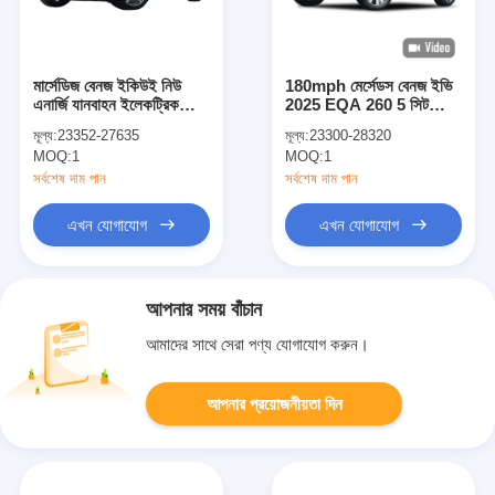
মার্সেডিজ বেনজ ইকিউই নিউ
180mph মের্সেডস বেনজ ইভি
এনার্জি যানবাহন ইলেকট্রিক
2025 EQA 260 5 সিট
স্টিয়ারিং সিস্টেম ইভি ইলেকট্রিক
এসইউভি খাঁটি বৈদ্যুতিক যানবাহন
মূল্য:
23352-27635
মূল্য:
23300-28320
গাড়ি
MOQ:
1
MOQ:
1
সর্বশেষ দাম পান
সর্বশেষ দাম পান
এখন যোগাযোগ
এখন যোগাযোগ
আপনার সময় বাঁচান
আমাদের সাথে সেরা পণ্য যোগাযোগ করুন।
আপনার প্রয়োজনীয়তা দিন