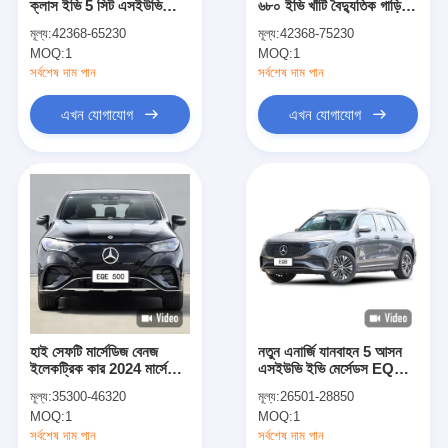
ক্লাস ইভি 5 সিট এসইউভি
৬৮০ ইভি খাঁটি বৈদ্যুতিক গাড়ি
আমাদের সম্বন্ধে
বৈদ্যুতিক গাড়ি চার চাকার ড্রাইভ
৪টি আসন নতুন শক্তির যানবাহন
মূল্য:
42368-65230
মূল্য:
42368-75230
MOQ:
1
MOQ:
1
কারখানা পরিদর্শন
সর্বশেষ দাম পান
সর্বশেষ দাম পান
আমাদের সাথে যোগাযোগ
এখন যোগাযোগ
এখন যোগাযোগ
মার্সেডিজ বেনজ ইভি
মার্সেডিজ বেনজ সেডান
মার্সেডিজ বেনজ এসইউভি
মার্সেডিজ বেনজ ইলেকট্রিক গাড়ি
হাই সেফটি মার্সেডিজ বেনজ
নতুন এনার্জি যানবাহন 5 আসন
ইলেকট্রিক কার 2024 মার্সেডিজ
এসইউভি ইভি মের্সেডস EQB
ইকিউই 500 4matic
260 বৈদ্যুতিক গাড়ি 4 দরজা
মূল্য:
35300-46320
মূল্য:
26501-28850
MOQ:
1
MOQ:
1
সর্বশেষ দাম পান
সর্বশেষ দাম পান