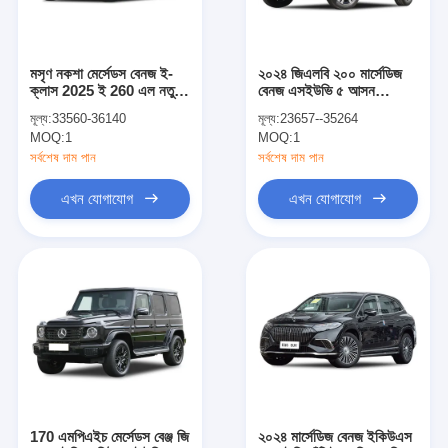
মসৃণ নকশা মের্সেডস বেনজ ই-
২০২৪ জিএলবি ২০০ মার্সেডিজ
ক্লাস 2025 ই 260 এল নতুন
বেনজ এসইউভি ৫ আসন
গাড়ি স্পোর্টস সেডান হাইব্রিড 9
৪ম্যাটিক অল হুইল ড্রাইভ ১.৩
মূল্য:
33560-36140
মূল্য:
23657--35264
গতি
টি এল৪ ইঞ্জিন সহ
MOQ:
1
MOQ:
1
সর্বশেষ দাম পান
সর্বশেষ দাম পান
এখন যোগাযোগ
এখন যোগাযোগ
বাড়ি
পণ্য
ভিডিও
170 এমপিএইচ মের্সেডস বেঞ্জ জি
২০২৪ মার্সেডিজ বেনজ ইকিউএস