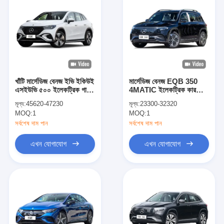
খাঁটি মার্সেডিজ বেনজ ইভি ইকিউই
মার্সেডিজ বেনজ EQB 350
এসইউভি ৫০০ ইলেকট্রিক গাড়ি
4MATIC ইলেকট্রিক কার
নিউ এনার্জি যানবাহন ৫টি আসন
2025 নিউ এনার্জি যানবাহন খাঁটি
মূল্য:
45620-47230
মূল্য:
23300-32320
এসইউভি ইভি
MOQ:
1
MOQ:
1
সর্বশেষ দাম পান
সর্বশেষ দাম পান
এখন যোগাযোগ
এখন যোগাযোগ