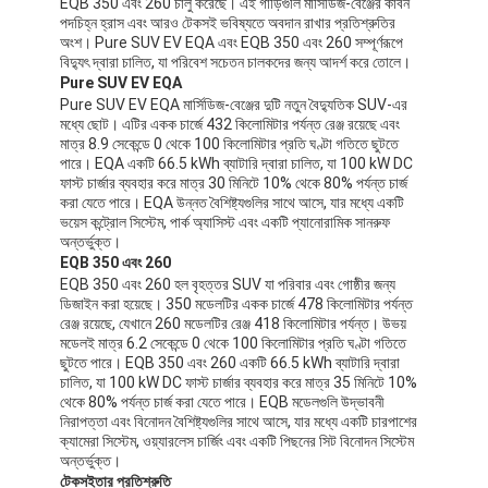
EQB 350 এবং 260 চালু করেছে। এই গাড়িগুলি মার্সিডিজ-বেঞ্জের কার্বন
পদচিহ্ন হ্রাস এবং আরও টেকসই ভবিষ্যতে অবদান রাখার প্রতিশ্রুতির
অংশ। Pure SUV EV EQA এবং EQB 350 এবং 260 সম্পূর্ণরূপে
বিদ্যুৎ দ্বারা চালিত, যা পরিবেশ সচেতন চালকদের জন্য আদর্শ করে তোলে।
Pure SUV EV EQA
Pure SUV EV EQA মার্সিডিজ-বেঞ্জের দুটি নতুন বৈদ্যুতিক SUV-এর
মধ্যে ছোট। এটির একক চার্জে 432 কিলোমিটার পর্যন্ত রেঞ্জ রয়েছে এবং
মাত্র 8.9 সেকেন্ডে 0 থেকে 100 কিলোমিটার প্রতি ঘণ্টা গতিতে ছুটতে
পারে। EQA একটি 66.5 kWh ব্যাটারি দ্বারা চালিত, যা 100 kW DC
ফাস্ট চার্জার ব্যবহার করে মাত্র 30 মিনিটে 10% থেকে 80% পর্যন্ত চার্জ
করা যেতে পারে। EQA উন্নত বৈশিষ্ট্যগুলির সাথে আসে, যার মধ্যে একটি
ভয়েস কন্ট্রোল সিস্টেম, পার্ক অ্যাসিস্ট এবং একটি প্যানোরামিক সানরুফ
অন্তর্ভুক্ত।
EQB 350 এবং 260
EQB 350 এবং 260 হল বৃহত্তর SUV যা পরিবার এবং গোষ্ঠীর জন্য
ডিজাইন করা হয়েছে। 350 মডেলটির একক চার্জে 478 কিলোমিটার পর্যন্ত
রেঞ্জ রয়েছে, যেখানে 260 মডেলটির রেঞ্জ 418 কিলোমিটার পর্যন্ত। উভয়
মডেলই মাত্র 6.2 সেকেন্ডে 0 থেকে 100 কিলোমিটার প্রতি ঘণ্টা গতিতে
ছুটতে পারে। EQB 350 এবং 260 একটি 66.5 kWh ব্যাটারি দ্বারা
চালিত, যা 100 kW DC ফাস্ট চার্জার ব্যবহার করে মাত্র 35 মিনিটে 10%
থেকে 80% পর্যন্ত চার্জ করা যেতে পারে। EQB মডেলগুলি উদ্ভাবনী
নিরাপত্তা এবং বিনোদন বৈশিষ্ট্যগুলির সাথে আসে, যার মধ্যে একটি চারপাশের
ক্যামেরা সিস্টেম, ওয়্যারলেস চার্জিং এবং একটি পিছনের সিট বিনোদন সিস্টেম
অন্তর্ভুক্ত।
টেকসইতার প্রতিশ্রুতি