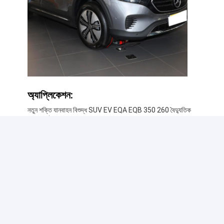
অ্যাপ্লিকেশন:
নতুন শক্তি যানবাহন বিশুদ্ধ SUV EV EQA EQB 350 260 বৈদ্যুতিক
গাড়ি মার্সিডিজ বেঞ্জের জন্য
মার্সিডিজ বেঞ্জ লাইনআপটি EQA এবং EQB নামে পরিচিত নতুন সিরিজের
সম্পূর্ণ বৈদ্যুতিক SUV অন্তর্ভুক্ত করার জন্য প্রসারিত করা হয়েছে। এই
গাড়িগুলি একটি দক্ষ এবং পরিবেশ-বান্ধব ড্রাইভিং অভিজ্ঞতা প্রদানের জন্য
নতুন শক্তি প্রযুক্তি ব্যবহার করে।
EQA 350 এবং 260 উভয় সংস্করণেই আসে, যা যথাক্রমে 100 এবং
160 কিলোমিটার প্রতি ঘণ্টা সর্বোচ্চ গতিতে পৌঁছায়। এটির একক চার্জে
486 কিলোমিটার পর্যন্ত রেঞ্জ রয়েছে, যা দীর্ঘ ভ্রমণের জন্য উপযুক্ত করে
তোলে। এছাড়াও, এটি একটি ডিসি ফাস্ট চার্জিং স্টেশনের মাধ্যমে দ্রুত চার্জ
করা যেতে পারে, যা মাত্র 30 মিনিটের মধ্যে 80% ক্ষমতা অর্জন করে।
EQB একটি আরও প্রশস্ত অভ্যন্তর সরবরাহ করে, যা পরিবার বা
ভ্রমণকারীদের দলের জন্য উপযুক্ত। 419 কিলোমিটার পর্যন্ত রেঞ্জ সহ,