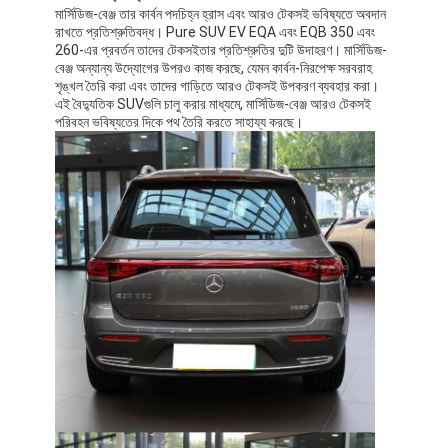
মার্সিডিজ-বেঞ্জ তার কার্বন পদচিহ্ন হ্রাস এবং আরও টেকসই ভবিষ্যতে অবদান
রাখতে প্রতিশ্রুতিবদ্ধ। Pure SUV EV EQA এবং EQB 350 এবং
260-এর প্রবর্তন তাদের টেকসইতার প্রতিশ্রুতির দুটি উদাহরণ। মার্সিডিজ-
বেঞ্জ অন্যান্য উদ্যোগের উপরও কাজ করছে, যেমন কার্বন-নিরপেক্ষ সরবরাহ
শৃঙ্খল তৈরি করা এবং তাদের গাড়িতে আরও টেকসই উপকরণ ব্যবহার করা।
এই বৈদ্যুতিক SUVগুলি চালু করার মাধ্যমে, মার্সিডিজ-বেঞ্জ আরও টেকসই
পরিবহন ভবিষ্যতের দিকে পথ তৈরি করতে সাহায্য করছে।