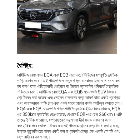
বৈশিষ্ট্য:
মার্সিডিজ বেঞ্জ এখন EQA এবং EQB নামে নতুন সিরিজের সম্পূর্ণ বৈদ্যুতিক
গাড়ি অফার করে। এই গাড়িগুলিকে নতুন শক্তি যানবাহন হিসাবে বিবেচনা করা
হয় কারণ তারা ঐতিহ্যবাহী পেট্রোল বা ডিজেল জ্বালানির পরিবর্তে বৈদ্যুতিক
শক্তিতে চলে। মার্সিডিজ বেঞ্জ EQA এবং EQB মডেলগুলি SUV হিসাবে
শ্রেণীবদ্ধ করা হয়েছে এবং সেইসব চালকদের জন্য আদর্শ যারা একটি প্রশস্ত
এবং আরামদায়ক গাড়ি চান এবং একই সাথে তাদের কার্বন পদচিহ্ন কমাতে চান।
বাড়ি
EQA এবং EQB মডেলগুলি শক্তিশালী বৈদ্যুতিক ইঞ্জিন দিয়ে সজ্জিত, EQA-
এর 350km ড্রাইভিং রেঞ্জ রয়েছে, যেখানে EQB-এর রেঞ্জ 260km। এটি
পণ্য
তাদের দৈনিক যাতায়াত, সপ্তাহান্তে ভ্রমণ বা দীর্ঘ সড়ক ভ্রমণের জন্য
ব্যবহারিক করে তোলে। উভয় মডেলই পারফরম্যান্সের জন্য তৈরি করা হয়েছে,
উন্নত হ্যান্ডলিংয়ের জন্য একটি কম মাধ্যাকর্ষণ কেন্দ্র এবং একটি স্পোর্টি এবং
ভিডিও
মসৃণ বাইরের নকশা সহ।