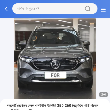
2/6
কমফোর্ট মের্সেডস বেনজ এসইউভি ইকিউবি 350 260 বৈদ্যুতিক গাড়ি পাঁচজন