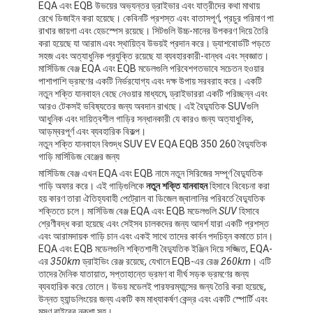
EQA এবং EQB উভয়ের অভ্যন্তর ড্রাইভার এবং যাত্রীদের কথা মাথায়
আমাদের সম্বন্ধে
রেখে ডিজাইন করা হয়েছে। কেবিনটি প্রশস্ত এবং বাতাসপূর্ণ, প্রচুর পরিমাণ পা
রাখার জায়গা এবং হেডস্পেস রয়েছে। সিটগুলি উচ্চ-মানের উপকরণ দিয়ে তৈরি
করা হয়েছে যা আরাম এবং স্থায়িত্ব উভয়ই প্রদান করে। ড্যাশবোর্ডটি পড়তে
কারখানা পরিদর্শন
সহজ এবং অত্যাধুনিক প্রযুক্তি রয়েছে যা ব্যবহারকারী-বান্ধব এবং স্বজ্ঞাত।
মার্সিডিজ বেঞ্জ EQA এবং EQB মডেলগুলি পরিবেশগতভাবে সচেতন হওয়ার
আমাদের সাথে যোগাযোগ
পাশাপাশি ভ্রমণের একটি নির্ভরযোগ্য এবং দক্ষ উপায় সরবরাহ করে। একটি
নতুন শক্তি যানবাহন বেছে নেওয়ার মাধ্যমে, ড্রাইভাররা একটি পরিচ্ছন্ন এবং
আরও টেকসই ভবিষ্যতের জন্য অবদান রাখছে। এই বৈদ্যুতিক SUVগুলি
আধুনিক এবং দায়িত্বশীল গাড়ির সন্ধানকারী যে কারও জন্য অত্যাধুনিক,
আড়ম্বরপূর্ণ এবং ব্যবহারিক বিকল্প।
মার্সেডিজ বেনজ ইভি
নতুন শক্তি যানবাহন বিশুদ্ধ SUV EV EQA EQB 350 260 বৈদ্যুতিক
গাড়ি মার্সিডিজ বেঞ্জের জন্য
মার্সেডিজ বেনজ সেডান
মার্সিডিজ বেঞ্জ এখন EQA এবং EQB নামে নতুন সিরিজের সম্পূর্ণ বৈদ্যুতিক
গাড়ি অফার করে। এই গাড়িগুলিকে
নতুন শক্তি যানবাহন
হিসাবে বিবেচনা করা
মার্সেডিজ বেনজ এসইউভি
হয় কারণ তারা ঐতিহ্যবাহী পেট্রোল বা ডিজেল জ্বালানির পরিবর্তে বৈদ্যুতিক
শক্তিতে চলে। মার্সিডিজ বেঞ্জ EQA এবং EQB মডেলগুলি
SUV
হিসাবে
শ্রেণীবদ্ধ করা হয়েছে এবং সেইসব চালকদের জন্য আদর্শ যারা একটি প্রশস্ত
মার্সেডিজ বেনজ ইলেকট্রিক গাড়ি
এবং আরামদায়ক গাড়ি চান এবং একই সাথে তাদের কার্বন পদচিহ্ন কমাতে চান।
EQA এবং EQB মডেলগুলি শক্তিশালী বৈদ্যুতিক ইঞ্জিন দিয়ে সজ্জিত, EQA-
এর
350km
ড্রাইভিং রেঞ্জ রয়েছে, যেখানে EQB-এর রেঞ্জ
260km
। এটি
তাদের দৈনিক যাতায়াত, সপ্তাহান্তে ভ্রমণ বা দীর্ঘ সড়ক ভ্রমণের জন্য
ব্যবহারিক করে তোলে। উভয় মডেলই পারফরম্যান্সের জন্য তৈরি করা হয়েছে,
উন্নত হ্যান্ডলিংয়ের জন্য একটি কম মাধ্যাকর্ষণ কেন্দ্র এবং একটি স্পোর্টি এবং
মসৃণ বাইরের নকশা সহ।