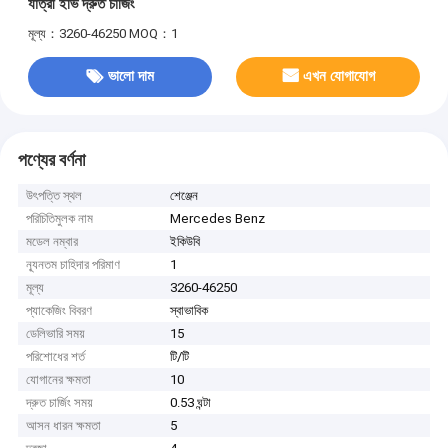
যাত্রী ইভি দ্রুত চার্জিং
মূল্য：3260-46250
MOQ：1
ভালো দাম
এখন যোগাযোগ
পণ্যের বর্ণনা
উৎপত্তি স্থল
শেঞ্জেন
পরিচিতিমুলক নাম
Mercedes Benz
মডেল নম্বার
ইকিউবি
ন্যূনতম চাহিদার পরিমাণ
1
মূল্য
3260-46250
প্যাকেজিং বিবরণ
স্বাভাবিক
ডেলিভারি সময়
15
পরিশোধের শর্ত
টি/টি
যোগানের ক্ষমতা
10
দ্রুত চার্জিং সময়
0.53 ঘন্টা
আসন ধারন ক্ষমতা
5