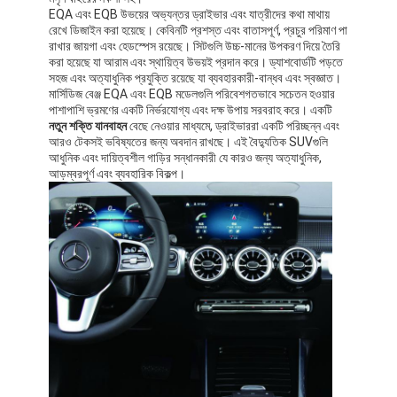
EQA এবং EQB উভয়ের অভ্যন্তর ড্রাইভার এবং যাত্রীদের কথা মাথায়
রেখে ডিজাইন করা হয়েছে। কেবিনটি প্রশস্ত এবং বাতাসপূর্ণ, প্রচুর পরিমাণ পা
রাখার জায়গা এবং হেডস্পেস রয়েছে। সিটগুলি উচ্চ-মানের উপকরণ দিয়ে তৈরি
করা হয়েছে যা আরাম এবং স্থায়িত্ব উভয়ই প্রদান করে। ড্যাশবোর্ডটি পড়তে
সহজ এবং অত্যাধুনিক প্রযুক্তি রয়েছে যা ব্যবহারকারী-বান্ধব এবং স্বজ্ঞাত।
মার্সিডিজ বেঞ্জ EQA এবং EQB মডেলগুলি পরিবেশগতভাবে সচেতন হওয়ার
পাশাপাশি ভ্রমণের একটি নির্ভরযোগ্য এবং দক্ষ উপায় সরবরাহ করে। একটি
নতুন শক্তি যানবাহন
বেছে নেওয়ার মাধ্যমে, ড্রাইভাররা একটি পরিচ্ছন্ন এবং
আরও টেকসই ভবিষ্যতের জন্য অবদান রাখছে। এই বৈদ্যুতিক SUVগুলি
আধুনিক এবং দায়িত্বশীল গাড়ির সন্ধানকারী যে কারও জন্য অত্যাধুনিক,
আড়ম্বরপূর্ণ এবং ব্যবহারিক বিকল্প।