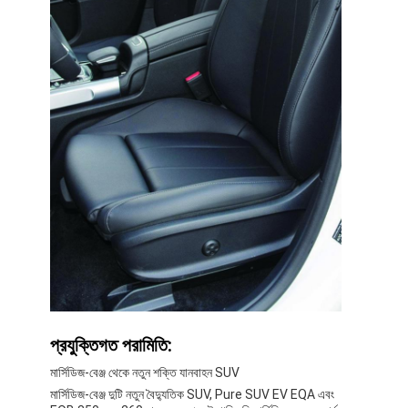
প্রযুক্তিগত পরামিতি:
মার্সিডিজ-বেঞ্জ থেকে নতুন শক্তি যানবাহন SUV
মার্সিডিজ-বেঞ্জ দুটি নতুন বৈদ্যুতিক SUV, Pure SUV EV EQA এবং