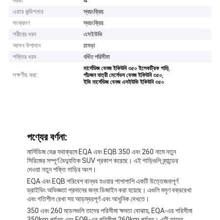
দরজা
4
এয়ার কন্ডিশনার
স্বয়ংক্রিয়
সংক্রমণ
স্বয়ংক্রিয়
শরীরের ধরন
এসইউভি
আসন উপাদান
চামড়া
শক্তির ধরন
বর্ধিত পরিসীমা
,
মার্সেডিজ বেনজ ইকিউবি ৩৫০ ইলেকট্রিক গাড়ি
লক্ষণীয় করা:
,
পাঁচজন যাত্রী মের্সেডস বেনজ ইকিউবি ৩৫০
ইভি মার্সেডিজ বেনজ এসইউভি ইকিউবি ৩৫০
পণ্যের বর্ণনা:
মার্সিডিজ বেঞ্জ যথাক্রমে EQA এবং EQB 350 এবং 260 নামে নতুন
সিরিজের সম্পূর্ণ বৈদ্যুতিক SUV প্রকাশ করেছে। এই গাড়িগুলি ব্র্যান্ডের
দেওয়া নতুন শক্তি গাড়ির অংশ।
EQA এবং EQB পরিবেশ বান্ধব হওয়ার পাশাপাশি একটি উত্তেজনাপূর্ণ
ড্রাইভিং অভিজ্ঞতা প্রদানের জন্য ডিজাইন করা হয়েছে। এগুলি মসৃণ বক্ররেখা
এবং গতিশীল রেখা সহ আড়ম্বরপূর্ণ এবং আধুনিক দেখতে।
350 এবং 260 মডেলগুলি তাদের পরিসীমা ক্ষমতা বোঝায়, EQA-এর পরিসীমা
350km পর্যন্ত এবং EQB-এর পরিসীমা 260km পর্যন্ত। এটি তাদের